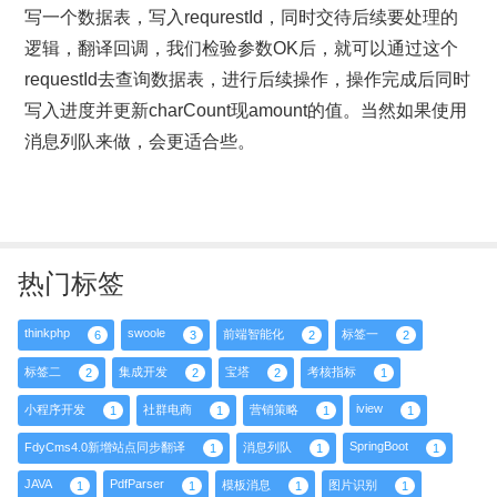
写一个数据表，写入requrestId，同时交待后续要处理的
逻辑，翻译回调，我们检验参数OK后，就可以通过这个
requestId去查询数据表，进行后续操作，操作完成后同时
写入进度并更新charCount现amount的值。当然如果使用
消息列队来做，会更适合些。
热门标签
thinkphp
swoole
前端智能化
标签一
6
3
2
2
标签二
集成开发
宝塔
考核指标
2
2
2
1
iview
小程序开发
社群电商
营销策略
1
1
1
1
SpringBoot
FdyCms4.0新增站点同步翻译
消息列队
1
1
1
JAVA
PdfParser
模板消息
图片识别
1
1
1
1