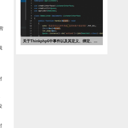
营
关于Thinkphp6中事件以及其定义、绑定、监听与订阅
我


2022-04-24 08:40
市场部
对
后
没
时