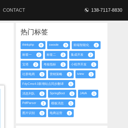
CONTACT
138-7117-8830
热门标签
thinkphp
swoole
前端智能化
6
3
2
标签一
标签二
集成开发
2
2
2
宝塔
考核指标
小程序开发
2
1
1
iview
社群电商
营销策略
1
1
1
FdyCms4.0新增站点同步翻译
1
SpringBoot
JAVA
消息列队
1
1
1
PdfParser
模板消息
1
1
图片识别
电商运营
1
1