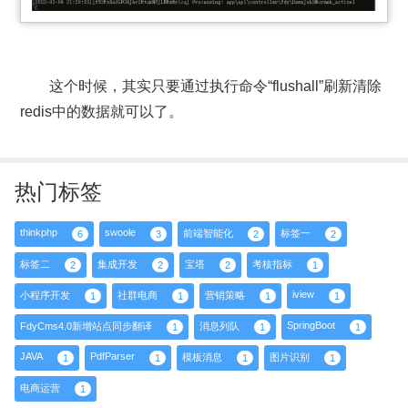
这个时候，其实只要通过执行命令“flushall”刷新清除
redis中的数据就可以了。
热门标签
thinkphp
swoole
前端智能化
标签一
6
3
2
2
标签二
集成开发
宝塔
考核指标
2
2
2
1
iview
小程序开发
社群电商
营销策略
1
1
1
1
SpringBoot
FdyCms4.0新增站点同步翻译
消息列队
1
1
1
JAVA
PdfParser
模板消息
图片识别
1
1
1
1
电商运营
1