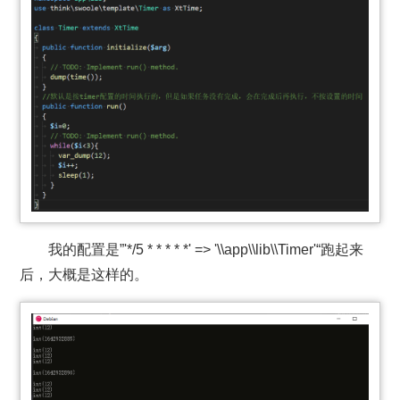
我的配置是”'*/5 * * * * *' => '\\app\\lib\\Timer'“跑起来
后，大概是这样的。